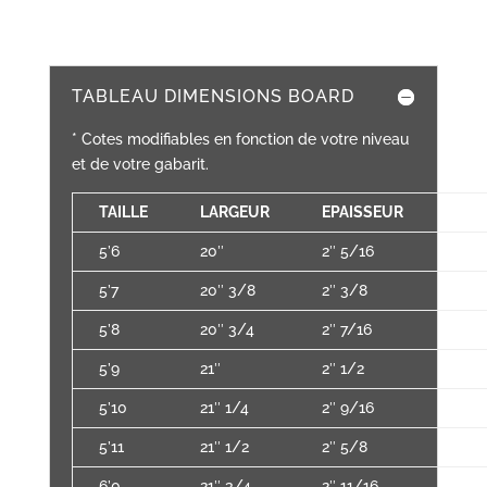
TABLEAU DIMENSIONS BOARD
* Cotes modifiables en fonction de votre niveau
et de votre gabarit.
TAILLE
LARGEUR
EPAISSEUR
VO
5’6
20″
2″ 5/16
28,3
5’7
20″ 3/8
2″ 3/8
30,2
5’8
20″ 3/4
2″ 7/16
31,8
5’9
21″
2″ 1/2
33,4
5’10
21″ 1/4
2″ 9/16
35,2
5’11
21″ 1/2
2″ 5/8
37,0
6’0
21″ 3/4
2″ 11/16
39,0