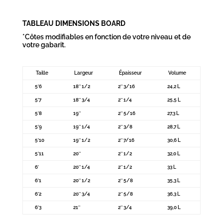
TABLEAU DIMENSIONS BOARD
*Côtes modifiables en fonction de votre niveau et de
votre gabarit.
Taille
Largeur
Épaisseur
Volume
5’6
18″ 1/2
2″ 3/16
24,2 L
5’7
18″ 3/4
2″ 1/4
25,5 L
5’8
19″
2″ 5/16
27,3 L
5’9
19″ 1/4
2″ 3/8
28,7 L
5’10
19″ 1/2
2″ 7/16
30,6 L
5’11
20″
2″ 1/2
32,0 L
6′
20″ 1/4
2″ 1/2
33 L
6’1
20″ 1/2
2″ 5/8
35,3 L
6’2
20″ 3/4
2″ 5/8
36,3 L
6’3
21″
2″ 3/4
39,0 L